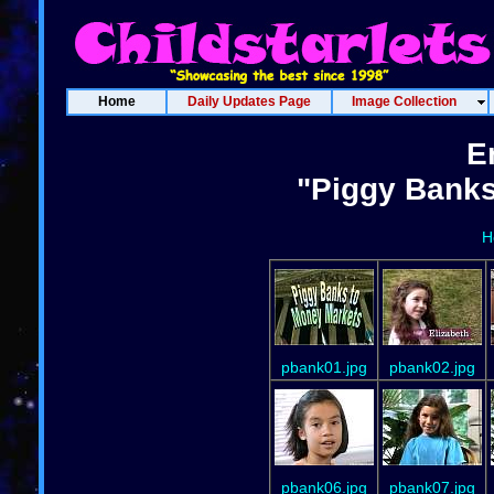
Home
Daily Updates Page
Image Collection
E
"Piggy Banks
H
pbank01.jpg
pbank02.jpg
pbank06.jpg
pbank07.jpg