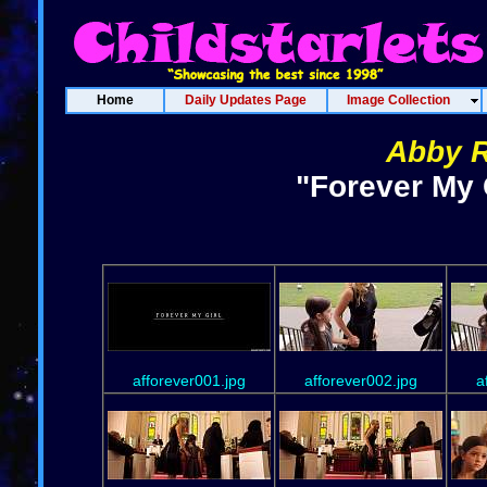
Home
Daily Updates Page
Image Collection
Abby R
"Forever My 
afforever001.jpg
afforever002.jpg
a