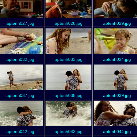
aptenh027.jpg
aptenh028.jpg
aptenh029.jpg
aptenh032.jpg
aptenh033.jpg
aptenh034.jpg
aptenh037.jpg
aptenh038.jpg
aptenh039.jpg
aptenh042.jpg
aptenh043.jpg
aptenh044.jpg