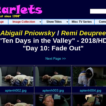
age
Image Collection
Show Titles
Misc TV Series
Comm
Abigail Pniowsky
/
Remi Deupree
"Ten Days in the Valley" - 2018/H
"Day 10: Fade Out"
Next Page >>
aptenh002.jpg
aptenh003.jpg
aptenh004.jpg