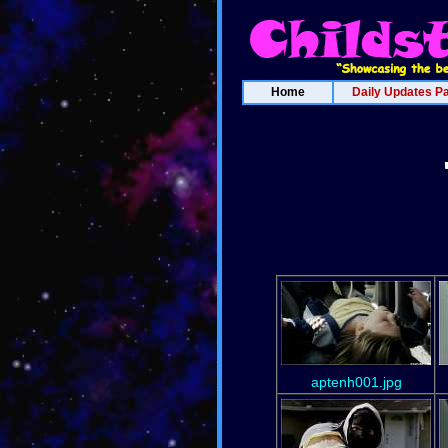
Home
Daily Updates P
aptenh001.jpg