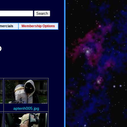
ercials
Membership Options
D
aptenh005.jpg