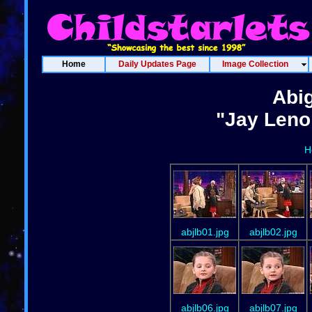
Home
Daily Updates Page
Image Collection
Abig
"Jay Leno
H
abjlb01.jpg
abjlb02.jpg
abjlb06.jpg
abjlb07.jpg