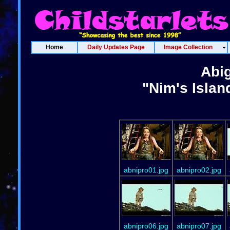
Home
Daily Updates Page
Image Collection
Abig
"Nim's Islan
abnipro01.jpg
abnipro02.jpg
abnipro06.jpg
abnipro07.jpg