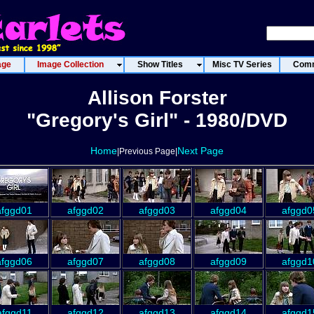
age
Image Collection
Show Titles
Misc TV Series
Comm
Allison Forster
"Gregory's Girl" - 1980/DVD
Home
Next Page
|Previous Page|
afggd01
afggd02
afggd03
afggd04
afggd0
afggd06
afggd07
afggd08
afggd09
afggd1
afggd11
afggd12
afggd13
afggd14
afggd1