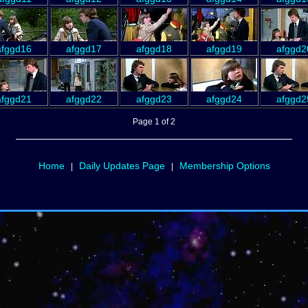
afggd16
afggd17
afggd18
afggd19
afggd2
afggd21
afggd22
afggd23
afggd24
afggd2
Page 1 of 2
Home
Daily Updates Page
Membership Options
|
|