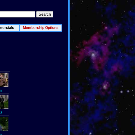
ercials
Membership Options
5
0
5