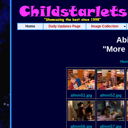
Home
Daily Updates Page
Image Collection
Abi
"More 
Ho
afmm51.jpg
afmm52.jpg
afmm56.jpg
afmm57.jpg