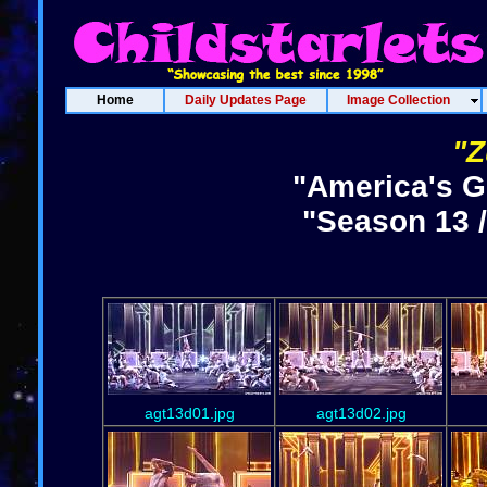
Home
Daily Updates Page
Image Collection
"Z
"America's G
"Season 13 /
agt13d01.jpg
agt13d02.jpg