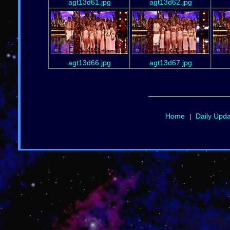
agt13d61.jpg
agt13d62.jpg
agt13d66.jpg
agt13d67.jpg
Home
Daily Upd
|