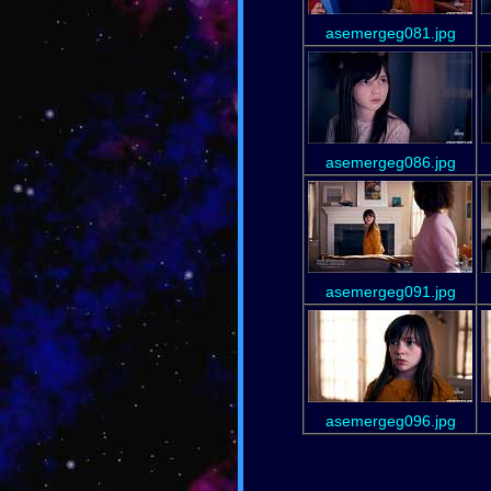
asemergeg081.jpg
asemergeg086.jpg
asemergeg091.jpg
asemergeg096.jpg