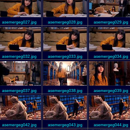
asemergeg027.jpg
asemergeg028.jpg
asemergeg029.jpg
asemergeg032.jpg
asemergeg033.jpg
asemergeg034.jpg
asemergeg037.jpg
asemergeg038.jpg
asemergeg039.jpg
asemergeg042.jpg
asemergeg043.jpg
asemergeg044.jpg