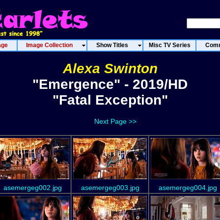
age
Image Collection
Show Titles
Misc TV Series
Comm
Alexa Swinton
"Emergence" - 2019/HD
"Fatal Exception"
Next Page >>
asemergeg002.jpg
asemergeg003.jpg
asemergeg004.jpg