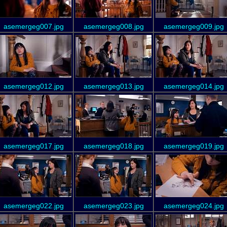
asemergeg007.jpg
asemergeg008.jpg
asemergeg009.jpg
asemergeg012.jpg
asemergeg013.jpg
asemergeg014.jpg
asemergeg017.jpg
asemergeg018.jpg
asemergeg019.jpg
asemergeg022.jpg
asemergeg023.jpg
asemergeg024.jpg