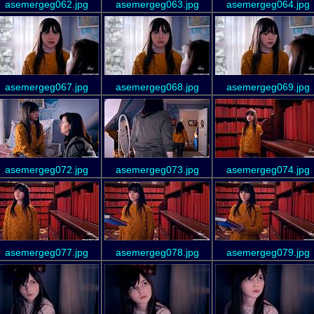
asemergeg062.jpg
asemergeg063.jpg
asemergeg064.jpg
asemergeg067.jpg
asemergeg068.jpg
asemergeg069.jpg
asemergeg072.jpg
asemergeg073.jpg
asemergeg074.jpg
asemergeg077.jpg
asemergeg078.jpg
asemergeg079.jpg