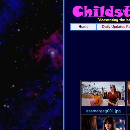
Home
Daily Updates P
asemergeg001.jpg