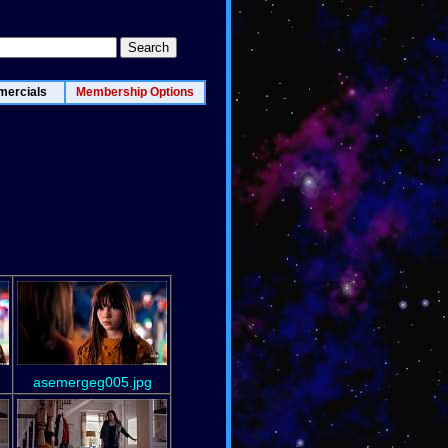
ercials
Membership Options
asemergeg005.jpg