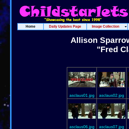
Home
Daily Updates Page
Image Collection
Allison Sparro
"Fred Cl
asclaus01.jpg
asclaus02.jpg
asclaus06.jpg
asclaus07.jpg