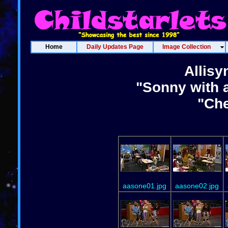
Home
Daily Updates Page
Image Collection
Allisy
"Sonny with 
"Che
aasone01.jpg
aasone02.jpg