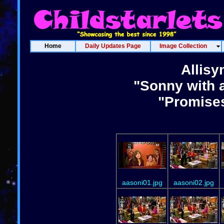
Home
Daily Updates Page
Image Collection
Allisy
"Sonny with 
"Promise
aasoni01.jpg
aasoni02.jpg