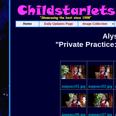
Home
Daily Updates Page
Image Collection
Aly
"Private Practic
asppacc01.jpg
asppacc02.jpg
asppacc06.jpg
asppacc07.jpg