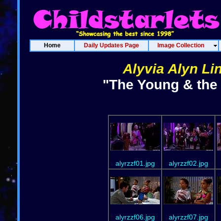
Home
Daily Updates Page
Image Collection
Alyvia Alyn Li
"The Young & the 
alyrzzf01.jpg
alyrzzf02.jpg
alyrzzf06.jpg
alyrzzf07.jpg