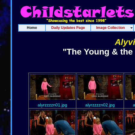
Home
Daily Updates Page
Image Collection
Alyv
"The Young & the 
alyrzzzzn01.jpg
alyrzzzzn02.jpg
a