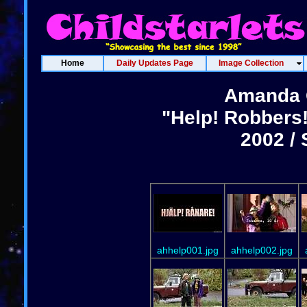
Home
Daily Updates Page
Image Collection
Amanda 
"Help! Robbers!
2002 /
ahhelp001.jpg
ahhelp002.jpg