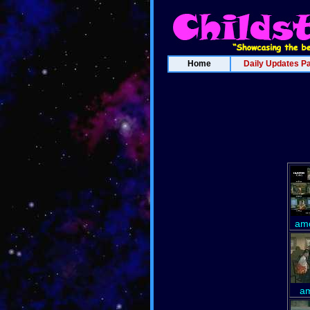
Home
Daily Updates P
amc
am