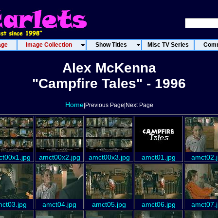
age
Image Collection
Show Titles
Misc TV Series
Comm
Alex McKenna
"Campfire Tales" - 1996
Home
|Previous Page|Next Page
t00x1.jpg
amct00x2.jpg
amct00x3.jpg
amct01.jpg
amct02.
ct03.jpg
amct04.jpg
amct05.jpg
amct06.jpg
amct07.