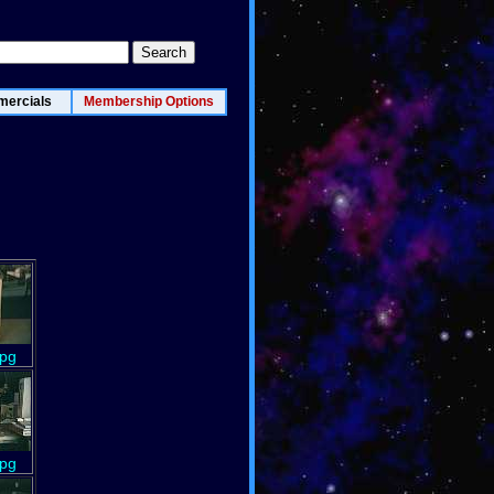
ercials
Membership Options
jpg
jpg