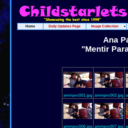
Home
Daily Updates Page
Image Collection
Ana Pa
"Mentir Para
ammpvc001.jpg
ammpvc002.jpg
a
ammpvc006.jpg
ammpvc007.jpg
a