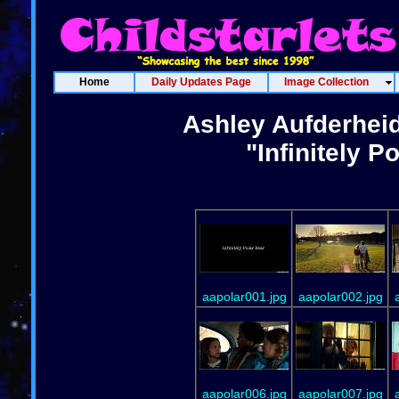
Home
Daily Updates Page
Image Collection
Ashley Aufderhei
"Infinitely P
aapolar001.jpg
aapolar002.jpg
aapolar006.jpg
aapolar007.jpg