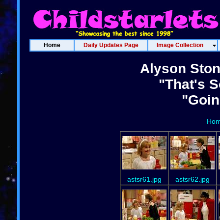
Home
Daily Updates Page
Image Collection
Alyson Ston
"That's 
"Goin
Ho
astsr61.jpg
astsr62.jpg