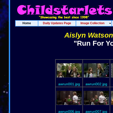
Home
Daily Updates Page
Image Collection
Aislyn Watson
"Run For Yo
awrun001.jpg
awrun002.jpg
awrun006.jpg
awrun007.jpg