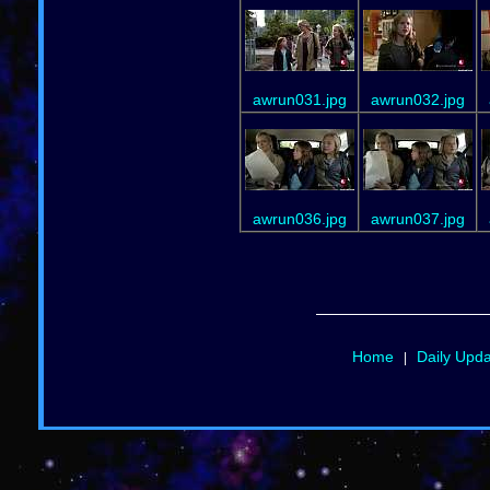
awrun031.jpg
awrun032.jpg
awrun036.jpg
awrun037.jpg
Home
Daily Upd
|