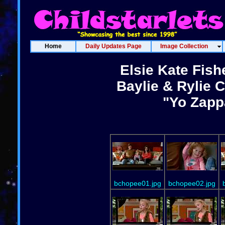
Home
Daily Updates Page
Image Collection
Elsie Kate Fis
Baylie & Rylie 
"Yo Zapp
bchopee01.jpg
bchopee02.jpg