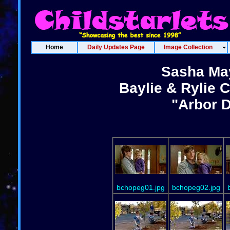
Home
Daily Updates Page
Image Collection
Sasha May
Baylie & Rylie 
"Arbor D
bchopeg01.jpg
bchopeg02.jpg