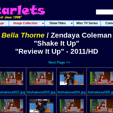
age
Image Collection
Show Titles
Misc TV Series
Comm
Bella Thorne
/ Zendaya Coleman
"Shake It Up"
"Review It Up" - 2011/HD
Next Page >>
tshakeza002.jpg
btshakeza003.jpg
btshakeza004.jpg
btshakeza005.j