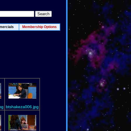
ercials
Membership Options
pg
btshakeza006.jpg