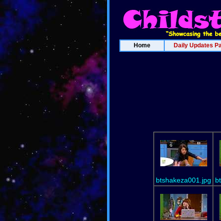
Home
Daily Updates P
btshakeza001.jpg
b