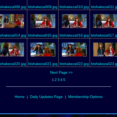
tshakeza008.jpg
btshakeza009.jpg
btshakeza010.jpg
btshakeza011.j
tshakeza014.jpg
btshakeza015.jpg
btshakeza016.jpg
btshakeza017.j
tshakeza020.jpg
btshakeza021.jpg
btshakeza022.jpg
btshakeza023.j
Next Page >>
2
3
4
5
1
Home
Daily Updates Page
Membership Options
|
|