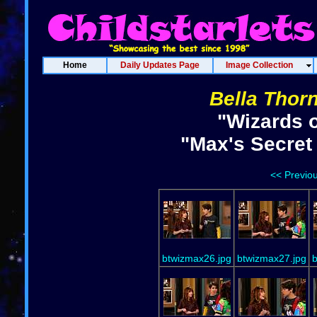
Home
Daily Updates Page
Image Collection
Bella Thor
"Wizards o
"Max's Secret 
<< Previo
btwizmax26.jpg
btwizmax27.jpg
b