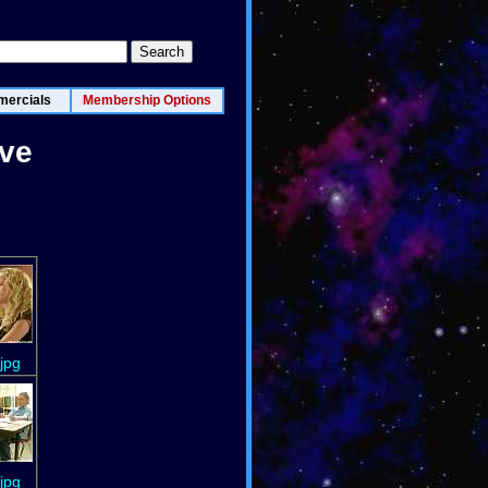
ercials
Membership Options
ove
jpg
jpg