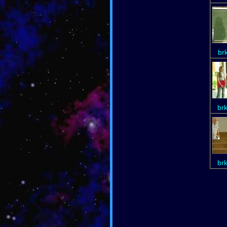
br
br
br