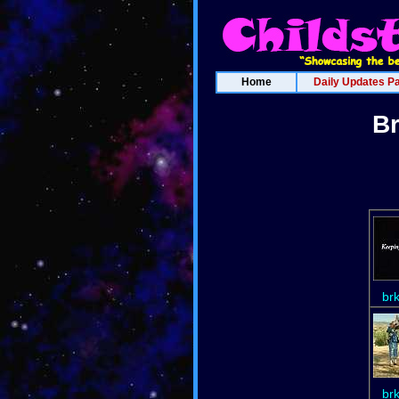
Home
Daily Updates P
Br
br
br