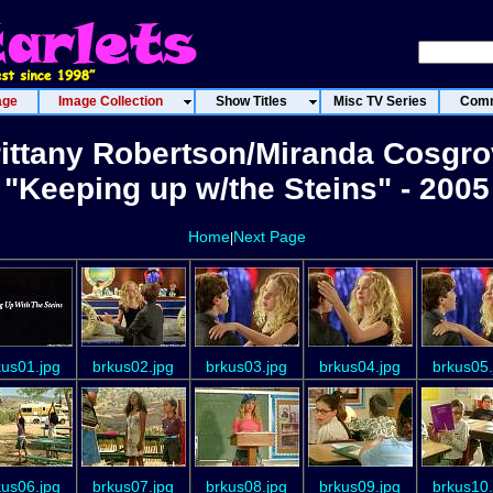
age
Image Collection
Show Titles
Misc TV Series
Comm
ittany Robertson/Miranda Cosgr
"Keeping up w/the Steins" - 2005
Home
Next Page
|
kus01.jpg
brkus02.jpg
brkus03.jpg
brkus04.jpg
brkus05.
kus06.jpg
brkus07.jpg
brkus08.jpg
brkus09.jpg
brkus10.