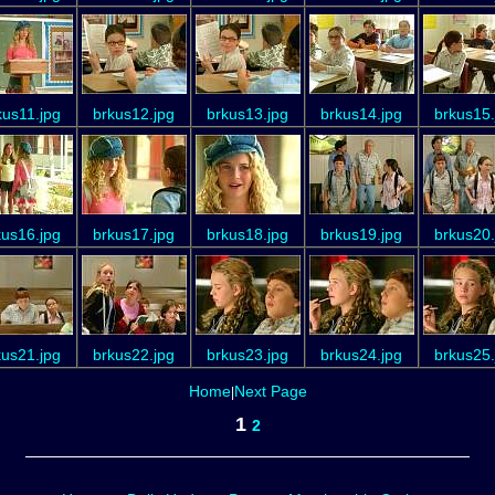
kus11.jpg
brkus12.jpg
brkus13.jpg
brkus14.jpg
brkus15.
kus16.jpg
brkus17.jpg
brkus18.jpg
brkus19.jpg
brkus20.
kus21.jpg
brkus22.jpg
brkus23.jpg
brkus24.jpg
brkus25.
Home
Next Page
|
1
2