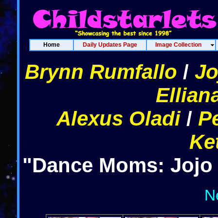
Home
Daily Updates Page
Image Collection
Brynn Rumfallo
/
Jo
Ellian
Alexus Oladi
/
P
Ke
"Dance Moms: Jojo 
N