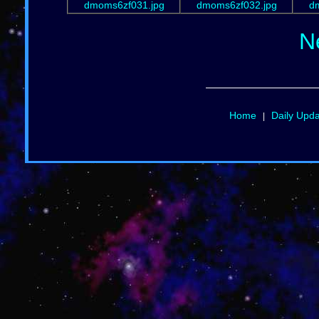
dmoms6zf031.jpg
dmoms6zf032.jpg
d
N
Home
Daily Upd
|