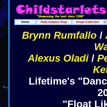
Home
Daily Updates Page
Image Collection
Brynn Rumfallo
/
Wa
Alexus Oladi
/
P
Ke
Lifetime's "Dan
2
"Float Li