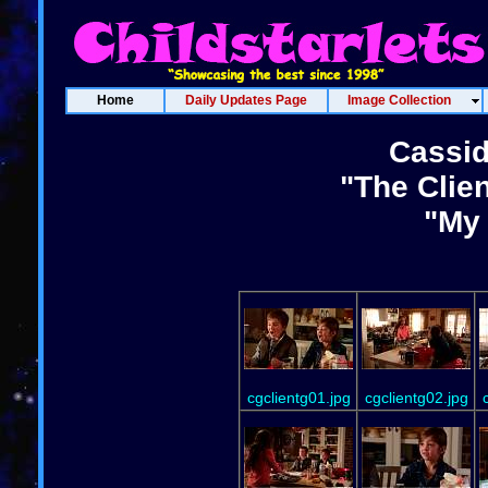
Home
Daily Updates Page
Image Collection
Cassid
"The Clien
"My 
cgclientg01.jpg
cgclientg02.jpg