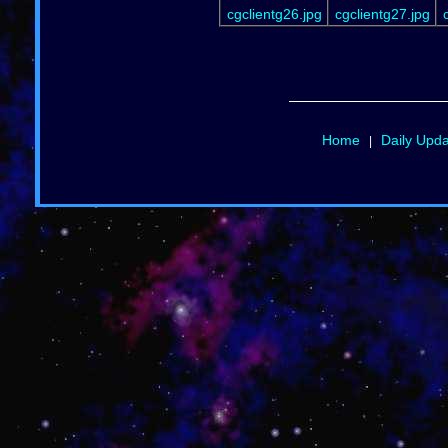
cgclientg26.jpg
cgclientg27.jpg
Home
Daily Upd
|