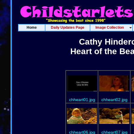
Home
Daily Updates Page
Image Collection
Cathy Hinderc
Heart of the Be
chheart01.jpg
chheart02.jpg
chheart06.jpg
chheart07.jpg