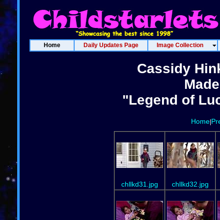
Home
Daily Updates Page
Image Collection
Cassidy Hin
Madel
"Legend of Lu
Home
Pr
|
chllkd31.jpg
chllkd32.jpg