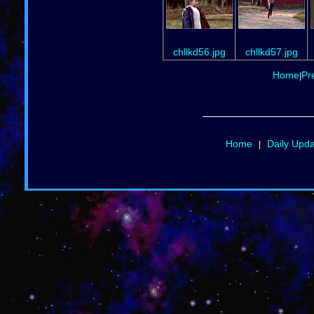
chllkd56.jpg
chllkd57.jpg
Home
Pr
|
Home
Daily Upd
|