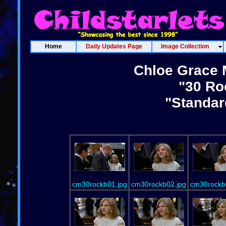
Home
Daily Updates Page
Image Collection
Chloe Grace M
"30 Ro
"Standar
cm30rockb01.jpg
cm30rockb02.jpg
cm30rockb