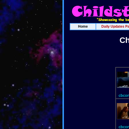
Home
Daily Updates P
Ch
cbcon
cbcon