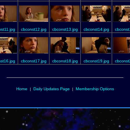
st11.jpg
cbconst12.jpg
cbconst13.jpg
cbconst14.jpg
cbconst
st16.jpg
cbconst17.jpg
cbconst18.jpg
cbconst19.jpg
cbconst
Home
Daily Updates Page
Membership Options
|
|