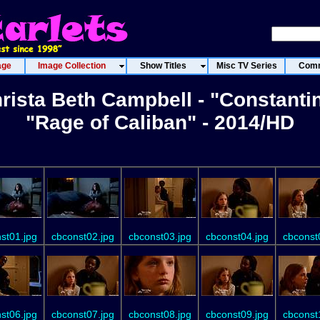
age
Image Collection
Show Titles
Misc TV Series
Comm
rista Beth Campbell - "Constanti
"Rage of Caliban" - 2014/HD
st01.jpg
cbconst02.jpg
cbconst03.jpg
cbconst04.jpg
cbconst
st06.jpg
cbconst07.jpg
cbconst08.jpg
cbconst09.jpg
cbconst