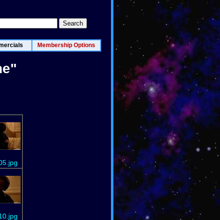
ercials
Membership Options
ne"
05.jpg
10.jpg