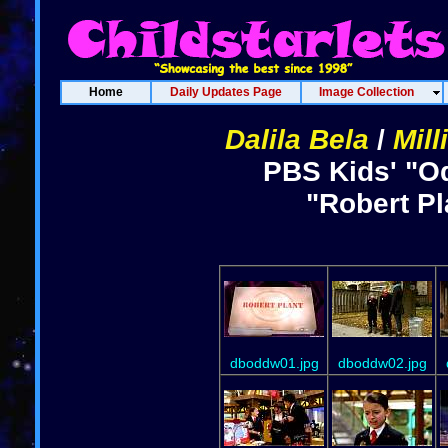
Home
Daily Updates Page
Image Collection
Dalila Bela
/
Mill
PBS Kids' "O
"Robert Pl
dboddw01.jpg
dboddw02.jpg