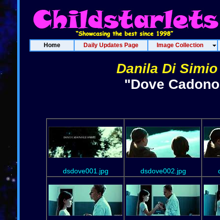
Home
Daily Updates Page
Image Collection
Danila Di Simio
"Dove Cadono 
dsdove001.jpg
dsdove002.jpg