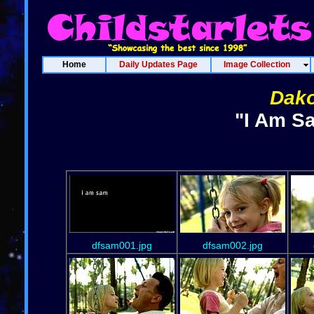
Home
Daily Updates Page
Image Collection
Dako
"I Am S
dfsam001.jpg
dfsam002.jpg