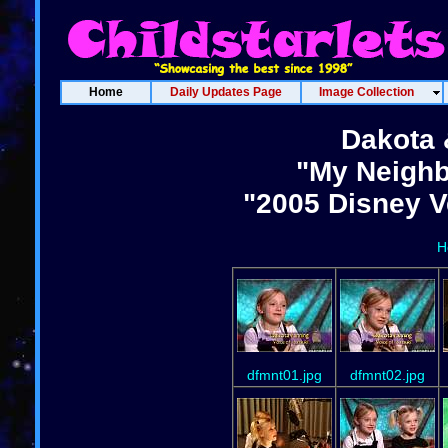
Home
Daily Updates Page
Image Collection
Dakota 
"My Neighb
"2005 Disney V
H
dfmnt01.jpg
dfmnt02.jpg