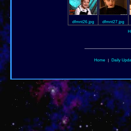
dfmnt26.jpg
dfmnt27.jpg
H
Home
Daily Upd
|