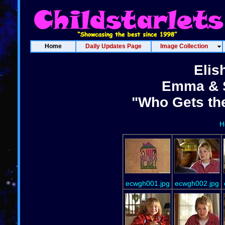
Home
Daily Updates Page
Image Collection
Elis
Emma & S
"Who Gets th
H
ecwgh001.jpg
ecwgh002.jpg