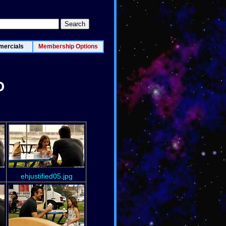
ercials
Membership Options
D
ehjustified05.jpg