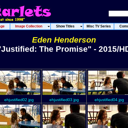
age
Image Collection
Show Titles
Misc TV Series
Comm
Eden Henderson
"Justified: The Promise" - 2015/H
ehjustified02.jpg
ehjustified03.jpg
ehjustified04.jpg