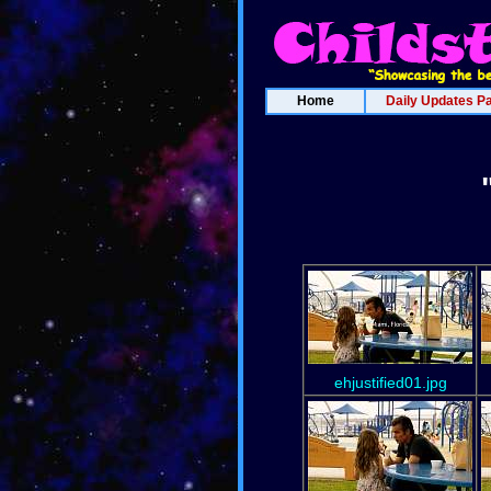
Home
Daily Updates P
ehjustified01.jpg