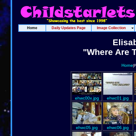
Home
Daily Updates Page
Image Collection
Elisa
"Where Are T
Home
|
ehwc00x.jpg
ehwc01.jpg
ehwc05.jpg
ehwc06.jpg