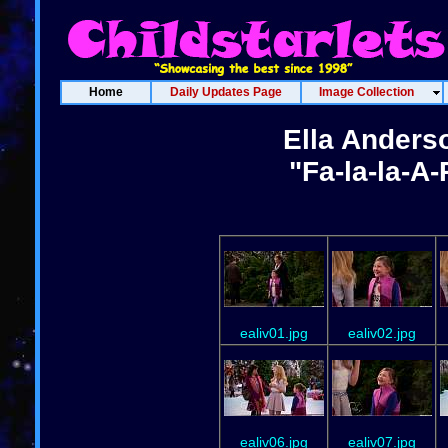
Home
Daily Updates Page
Image Collection
Ella Anders
"Fa-la-la-A
ealiv01.jpg
ealiv02.jpg
ealiv06.jpg
ealiv07.jpg