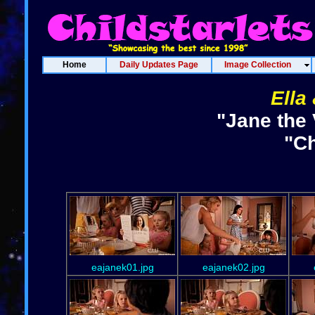
Home
Daily Updates Page
Image Collection
Ella
"Jane the 
"Ch
eajanek01.jpg
eajanek02.jpg