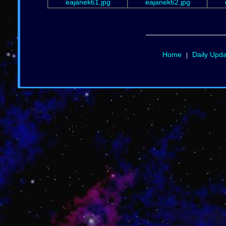
eajanek61.jpg
eajanek62.jpg
Home
Daily Upd
|