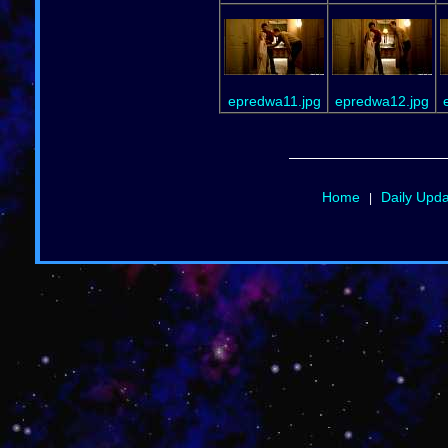
epredwa11.jpg
epredwa12.jpg
Home
Daily Upd
|