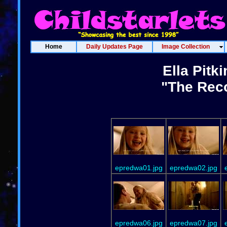
Home
Daily Updates Page
Image Collection
Ella Pitk
"The Reco
epredwa01.jpg
epredwa02.jpg
epredwa06.jpg
epredwa07.jpg