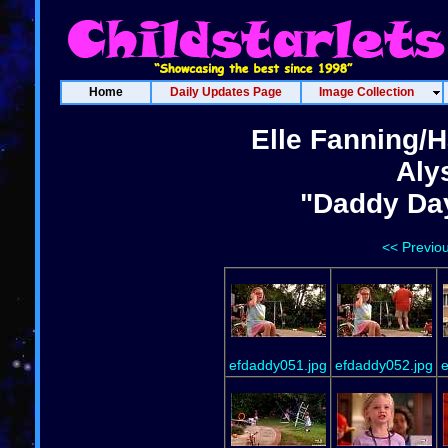
Home
Daily Updates Page
Image Collection
Elle Fanning/H
Aly
"Daddy Day
<< Previo
efdaddy051.jpg
efdaddy052.jpg
e