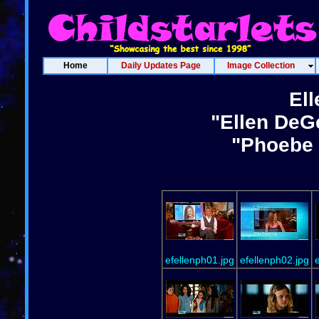
Home
Daily Updates Page
Image Collection
Ell
"Ellen DeG
"Phoebe 
efellenph01.jpg
efellenph02.jpg
e