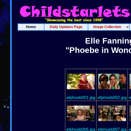
Home
Daily Updates Page
Image Collection
Elle Fannin
"Phoebe in Wond
efphoeb001.jpg
efphoeb002.jpg
e
efphoeb006.jpg
efphoeb007.jpg
e