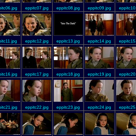
itc06.jpg
eppitc07.jpg
eppitc08.jpg
eppitc09.jpg
eppitc10
itc11.jpg
eppitc12.jpg
eppitc13.jpg
eppitc14.jpg
eppitc15
itc16.jpg
eppitc17.jpg
eppitc18.jpg
eppitc19.jpg
eppitc20
itc21.jpg
eppitc22.jpg
eppitc23.jpg
eppitc24.jpg
eppitc25