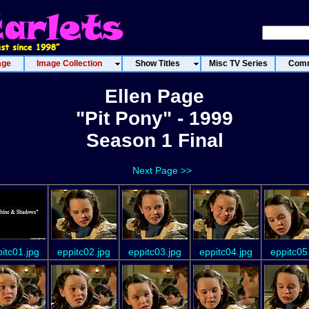
age
Image Collection
Show Titles
Misc TV Series
Comm
Ellen Page
"Pit Pony" - 1999
Season 1 Final
Next Page >>
itc01.jpg
eppitc02.jpg
eppitc03.jpg
eppitc04.jpg
eppitc05