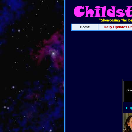
Home
Daily Updates P
epp