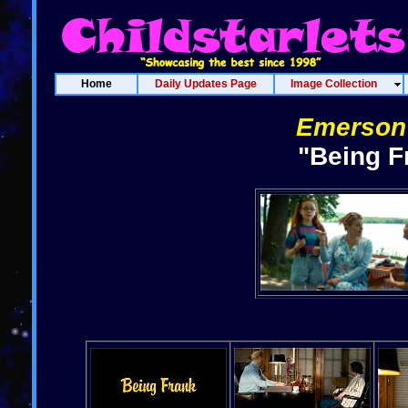
Home
Daily Updates Page
Image Collection
Emerson 
"Being F