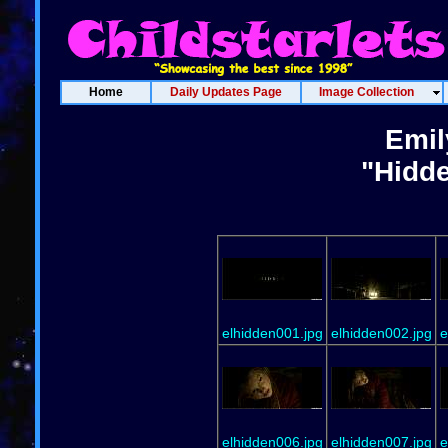
Home
Daily Updates Page
Image Collection
Emil
"Hidde
elhidden001.jpg
elhidden002.jpg
e
elhidden006.jpg
elhidden007.jpg
e