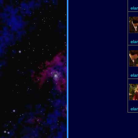
ela
ela
ela
ela